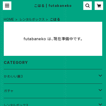
こはる | futabaneko
HOME
レンタルボックス
こはる
futabaneko は、現在準備中です。
CATEGORY
かわいい展3
こはる
ガチャ
ebika!
現在稼働中ガチャ
レンタルボックス