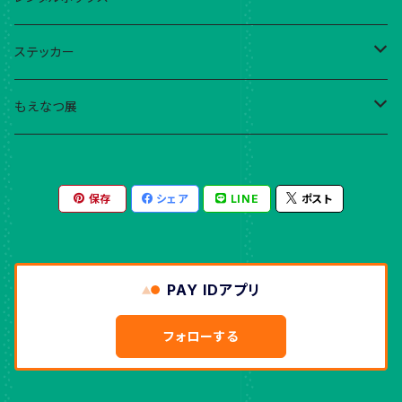
藍与津サチナ
ガチャだったくじ
ebika!
ステッカー
mima
YumiKIMURA
こはる
もえなつ展
Yumino
995
ebika!
こはる
保存
シェア
LINE
ポスト
くまきち
こはる
ぴかでり
織音詩月
豊倉かよ
めき
PAY IDアプリ
こつw
豊倉かよ
フォローする
みり
995