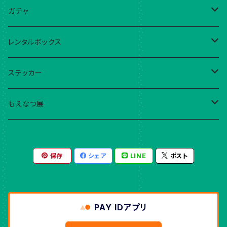
こはる
ガチャ
ebika!
現在稼働中ガチャ
レンタルボックス
藍与津サチナ
ガチャだったくじ
ebika!
ステッカー
mima
YumiKIMURA
こはる
もえなつ展
Yumino
995
ebika!
こはる
保存
シェア
LINE
ポスト
くまきち
こはる
ぴかでり
織音詩月
豊倉かよ
めき
PAY IDアプリ
こつw
豊倉かよ