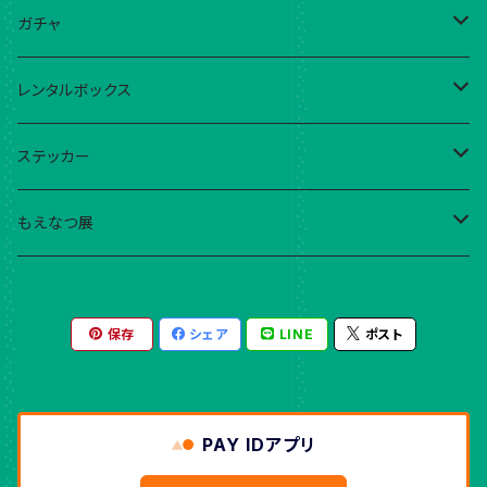
こはる
ガチャ
ebika!
現在稼働中ガチャ
レンタルボックス
藍与津サチナ
ガチャだったくじ
ebika!
ステッカー
mima
YumiKIMURA
こはる
もえなつ展
Yumino
995
ebika!
こはる
保存
シェア
LINE
ポスト
くまきち
こはる
ぴかでり
織音詩月
豊倉かよ
めき
PAY IDアプリ
こつw
豊倉かよ