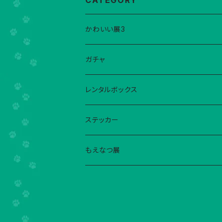
CATEGORY
かわいい展3
こはる
ガチャ
ebika!
現在稼働中ガチャ
レンタルボックス
藍与津サチナ
ガチャだったくじ
ebika!
ステッカー
mima
YumiKIMURA
こはる
もえなつ展
Yumino
995
ebika!
こはる
くまきち
こはる
ぴかでり